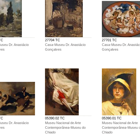
TC
27704 TC
27701 TC
seu Dr. Anastácio
Casa-Museu Dr. Anastácio
Casa-Museu Dr. Anastác
ves
Gonçalves
Gonçalves
TC
05390.02 TC
05390.01 TC
seu Dr. Anastácio
Museu Nacional de Arte
Museu Nacional de Arte
ves
Contemporânea-Museu do
Contemporânea-Museu 
Chiado
Chiado