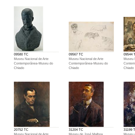
09580 TC
09567 TC
09544 
Museu Nacional de Arte
Museu Nacional de Arte
Museu N
Contemporânea-Museu do
Contemporânea-Museu do
Contem
Chiado
Chiado
Chiado
20752 TC
31204 TC
31199 
Museu Nacional de Arte
Museu de José Malhoa
Museu 