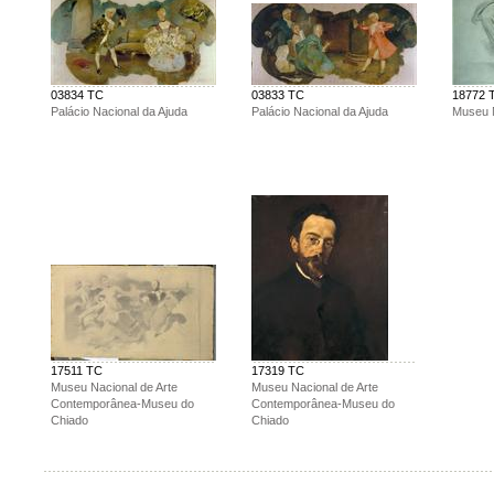
03834 TC
03833 TC
18772 
Palácio Nacional da Ajuda
Palácio Nacional da Ajuda
Museu 
17511 TC
17319 TC
Museu Nacional de Arte
Museu Nacional de Arte
Contemporânea-Museu do
Contemporânea-Museu do
Chiado
Chiado