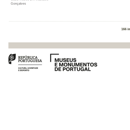
Gonçalves
166 i