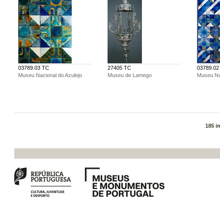
03789.03 TC
27405 TC
03789.02
Museu Nacional do Azulejo
Museu de Lamego
Museu Nac
185 i