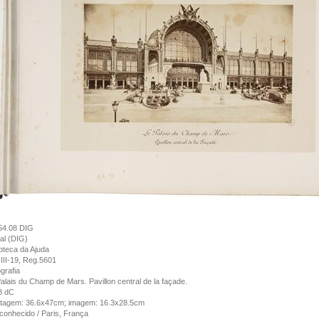
54.08 DIG
tal (DIG)
ioteca da Ajuda
III-19, Reg.5601
grafia
alais du Champ de Mars. Pavillon central de la façade.
8 dC
tagem: 36.6x47cm; imagem: 16.3x28.5cm
onhecido / Paris, França