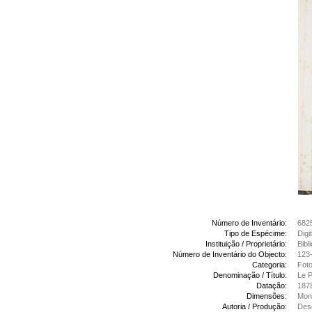
Número de Inventário:
682
Tipo de Espécime:
Digi
Instituição / Proprietário:
Bibl
Número de Inventário do Objecto:
123-
Categoria:
Foto
Denominação / Título:
Le P
Datação:
187
Dimensões:
Mon
Autoria / Produção:
Desc