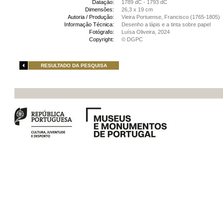
Datação:
1789 dC - 1793 dC
Dimensões:
26,3 x 19 cm
Autoria / Produção:
Vieira Portuense, Francisco (1765-1805)
Informação Técnica:
Desenho a lápis e a tinta sobre papel
Fotógrafo:
Luísa Oliveira, 2024
Copyright:
© DGPC
RESULTADO DA PESQUISA