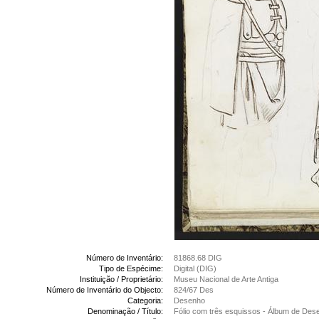
Número de Inventário:
81868.68 DIG
Tipo de Espécime:
Digital (DIG)
Instituição / Proprietário:
Museu Nacional de Arte Antiga
Número de Inventário do Objecto:
824/67 Des
Categoria:
Desenho
Denominação / Título:
Fólio com três esquissos - Álbum de Des