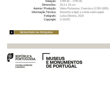
Datação:
1789 dC - 1793 dC
Dimensões:
26,3 x 19 cm
Autoria / Produção:
Vieira Portuense, Francisco (1765-1805)
Informação Técnica:
Desenho a lápis e a tinta sobre papel
Fotógrafo:
Luísa Oliveira, 2024
Copyright:
© DGPC
RESULTADO DA PESQUISA