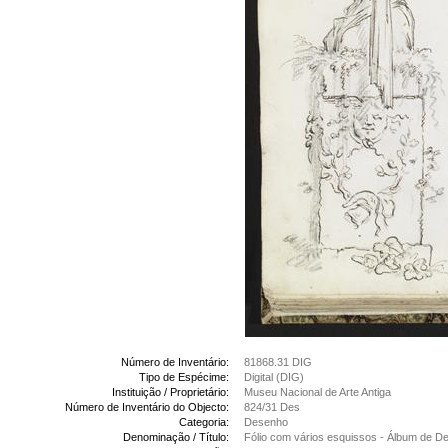
Número de Inventário:
81868.31 DIG
Tipo de Espécime:
Digital (DIG)
Instituição / Proprietário:
Museu Nacional de Arte Antiga
Número de Inventário do Objecto:
824/31 Des
Categoria:
Desenho
Denominação / Título:
Fólio com vários esquissos - Álbum de 