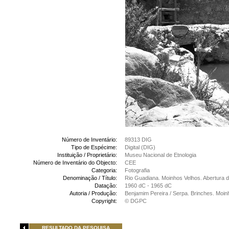
Número de Inventário:
89313 DIG
Tipo de Espécime:
Digital (DIG)
Instituição / Proprietário:
Museu Nacional de Etnologia
Número de Inventário do Objecto:
CEE
Categoria:
Fotografia
Denominação / Título:
Rio Guadiana. Moinhos Velhos. Abertura d
Datação:
1960 dC - 1965 dC
Autoria / Produção:
Benjamim Pereira / Serpa. Brinches. Moin
Copyright:
© DGPC
RESULTADO DA PESQUISA