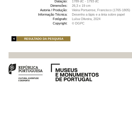
Datação:
1789 dC - 1793 dC
Dimensões:
26,3 x 19 cm
Autoria / Produção:
Vieira Portuense, Francisco (1765-1805)
Informação Técnica:
Desenho a lápis e a tinta sobre papel
Fotógrafo:
Luísa Oliveira, 2024
Copyright:
© DGPC
RESULTADO DA PESQUISA