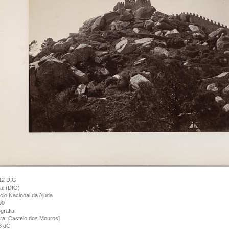
12 DIG
tal (DIG)
cio Nacional da Ajuda
00
grafia
tra. Castelo dos Mouros]
3 dC