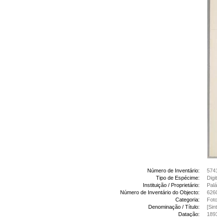
Número de Inventário:
574
Tipo de Espécime:
Digi
Instituição / Proprietário:
Palá
Número de Inventário do Objecto:
626
Categoria:
Foto
Denominação / Título:
[Sin
Datação:
189