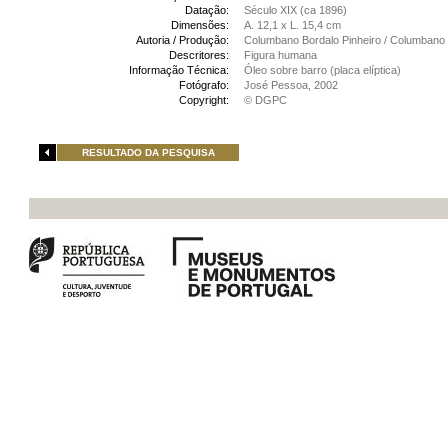
Datação:
Século XIX (ca 1896)
Dimensões:
A. 12,1 x L. 15,4 cm
Autoria / Produção:
Columbano Bordalo Pinheiro / Columbano B
Descritores:
Figura humana
Informação Técnica:
Óleo sobre barro (placa elíptica)
Fotógrafo:
José Pessoa, 2002
Copyright:
© DGPC
RESULTADO DA PESQUISA