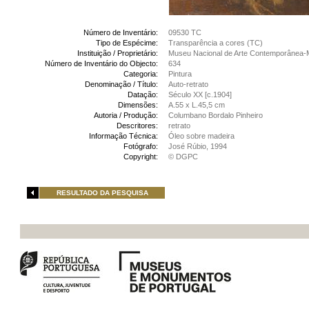
Número de Inventário:
09530 TC
Tipo de Espécime:
Transparência a cores (TC)
Instituição / Proprietário:
Museu Nacional de Arte Contemporânea-
Número de Inventário do Objecto:
634
Categoria:
Pintura
Denominação / Título:
Auto-retrato
Datação:
Século XX [c.1904]
Dimensões:
A.55 x L.45,5 cm
Autoria / Produção:
Columbano Bordalo Pinheiro
Descritores:
retrato
Informação Técnica:
Óleo sobre madeira
Fotógrafo:
José Rúbio, 1994
Copyright:
© DGPC
RESULTADO DA PESQUISA