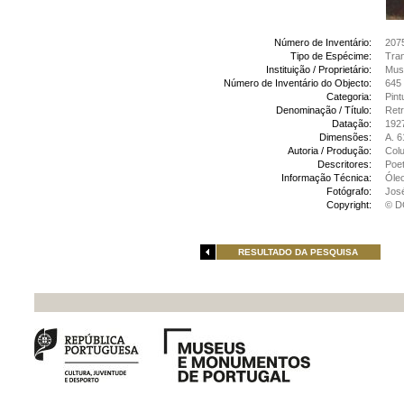
Número de Inventário:
207
Tipo de Espécime:
Tran
Instituição / Proprietário:
Mus
Número de Inventário do Objecto:
645
Categoria:
Pint
Denominação / Título:
Retr
Datação:
192
Dimensões:
A. 6
Autoria / Produção:
Colu
Descritores:
Poe
Informação Técnica:
Óleo
Fotógrafo:
Jos
Copyright:
© D
RESULTADO DA PESQUISA