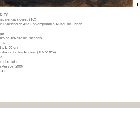
52 TC
sparência a cores (TC)
eu Nacional de Arte Contemporânea-Museu do Chiado
ura
ato de Teixeira de Pascoais
7 dC
1 x L. 50 cm
mbano Bordalo Pinheiro (1857-1929)
ta
 sobre tela
é Pessoa, 2000
GPC