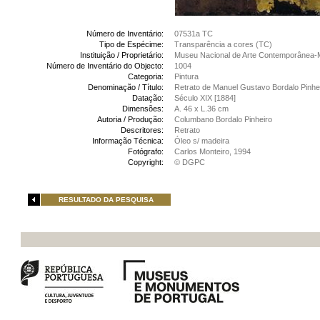
Número de Inventário:
07531a TC
Tipo de Espécime:
Transparência a cores (TC)
Instituição / Proprietário:
Museu Nacional de Arte Contemporânea-
Número de Inventário do Objecto:
1004
Categoria:
Pintura
Denominação / Título:
Retrato de Manuel Gustavo Bordalo Pinhei
Datação:
Século XIX [1884]
Dimensões:
A. 46 x L.36 cm
Autoria / Produção:
Columbano Bordalo Pinheiro
Descritores:
Retrato
Informação Técnica:
Óleo s/ madeira
Fotógrafo:
Carlos Monteiro, 1994
Copyright:
© DGPC
RESULTADO DA PESQUISA