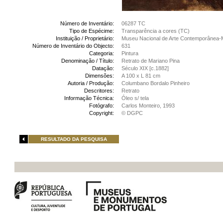
Número de Inventário:
06287 TC
Tipo de Espécime:
Transparência a cores (TC)
Instituição / Proprietário:
Museu Nacional de Arte Contemporânea-
Número de Inventário do Objecto:
631
Categoria:
Pintura
Denominação / Título:
Retrato de Mariano Pina
Datação:
Século XIX [c.1882]
Dimensões:
A 100 x L 81 cm
Autoria / Produção:
Columbano Bordalo Pinheiro
Descritores:
Retrato
Informação Técnica:
Óleo s/ tela
Fotógrafo:
Carlos Monteiro, 1993
Copyright:
© DGPC
RESULTADO DA PESQUISA