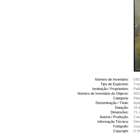
Número de Inventário:
038
Tipo de Espécime:
Tran
Instituição / Proprietário:
Palá
Número de Inventário do Objecto:
555
Categoria:
Pint
Denominação / Título:
Apo
Datação:
19 
Dimensões:
71 
Autoria / Produção:
Colu
Informação Técnica:
Óleo
Fotógrafo:
Jos
Copyright:
© D