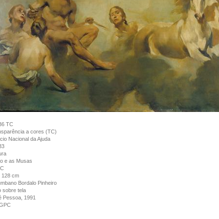
36 TC
sparência a cores (TC)
cio Nacional da Ajuda
33
ura
lo e as Musas
dC
x 128 cm
mbano Bordalo Pinheiro
 sobre tela
é Pessoa, 1991
GPC