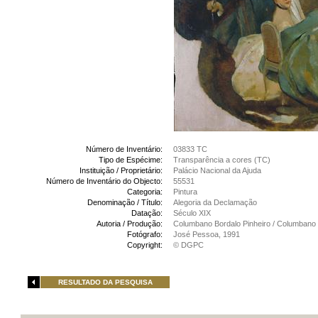
Número de Inventário:
03833 TC
Tipo de Espécime:
Transparência a cores (TC)
Instituição / Proprietário:
Palácio Nacional da Ajuda
Número de Inventário do Objecto:
55531
Categoria:
Pintura
Denominação / Título:
Alegoria da Declamação
Datação:
Século XIX
Autoria / Produção:
Columbano Bordalo Pinheiro / Columbano 
Fotógrafo:
José Pessoa, 1991
Copyright:
© DGPC
RESULTADO DA PESQUISA