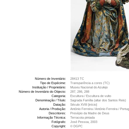
Número de Inventário:
28413 TC
Tipo de Espécime:
Transparência a cores (TC)
Instituição / Proprietário:
Museu Nacional do Azulejo
Número de Inventário do Objecto:
287, 286, 288
Categoria:
Escultura / Escultura de vulto
Denominação / Título:
Sagrada Família (altar dos Santos Reis)
Datação:
Século XVIII [início]
Autoria / Produção:
António Ferreira / António Ferreira / Port
Descritores:
Presépio da Madre de Deus
Informação Técnica:
Terracota pintada
Fotógrafo:
José Pessoa, 2003
Copyright:
© DGPC