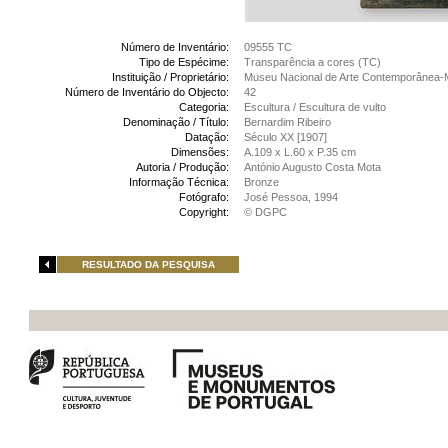
Número de Inventário:
09555 TC
Tipo de Espécime:
Transparência a cores (TC)
Instituição / Proprietário:
Museu Nacional de Arte Contemporânea-
Número de Inventário do Objecto:
42
Categoria:
Escultura / Escultura de vulto
Denominação / Título:
Bernardim Ribeiro
Datação:
Século XX [1907]
Dimensões:
A.109 x L.60 x P.35 cm
Autoria / Produção:
António Augusto Costa Mota
Informação Técnica:
Bronze
Fotógrafo:
José Pessoa, 1994
Copyright:
© DGPC
RESULTADO DA PESQUISA