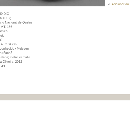
Adicionar ao
40 DIG
tal (DIG)
cio Nacional de Queluz
V.T. 136
âmica
gio
dC
 46 x 34 cm
conhecido / Meissen
lo rócócó
elana; metal; esmalte
a Oliveira, 2012
GPC