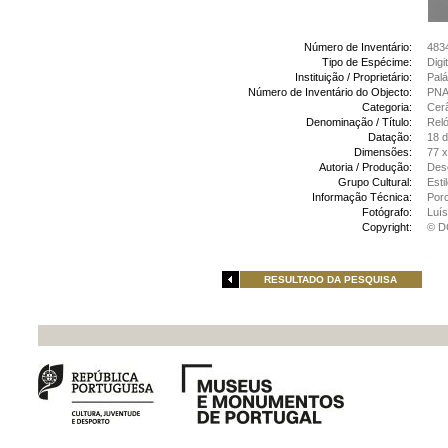
Número de Inventário:
483
Tipo de Espécime:
Digi
Instituição / Proprietário:
Palá
Número de Inventário do Objecto:
PNA 
Categoria:
Cer
Denominação / Título:
Reló
Datação:
18 
Dimensões:
77 x
Autoria / Produção:
Des
Grupo Cultural:
Esti
Informação Técnica:
Porc
Fotógrafo:
Luís
Copyright:
© D
RESULTADO DA PESQUISA