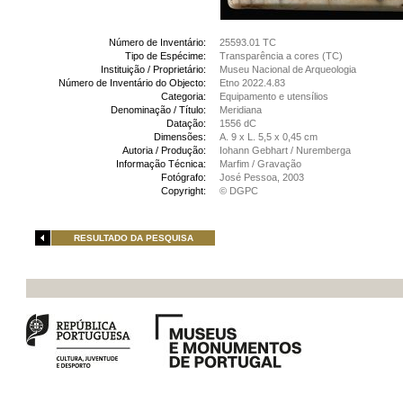
Número de Inventário:
25593.01 TC
Tipo de Espécime:
Transparência a cores (TC)
Instituição / Proprietário:
Museu Nacional de Arqueologia
Número de Inventário do Objecto:
Etno 2022.4.83
Categoria:
Equipamento e utensílios
Denominação / Título:
Meridiana
Datação:
1556 dC
Dimensões:
A. 9 x L. 5,5 x 0,45 cm
Autoria / Produção:
Iohann Gebhart / Nuremberga
Informação Técnica:
Marfim / Gravação
Fotógrafo:
José Pessoa, 2003
Copyright:
© DGPC
RESULTADO DA PESQUISA