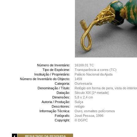
Número de Inventário:
16169.01 TC
Tipo de Espécime:
Transparência a cores (TC)
Instituição / Proprietário:
Palácio Nacional da Ajuda
Número de Inventário do Objecto:
1459
Categoria:
Ourivesaria
Denominação / Título:
Relógio em forma de pera, vista do interi
Datação:
Século XIX [1ª metade]
Dimensões:
5,8 x 2,4 cm
Autoria / Produção:
Suíça
Descritores:
relógio
Informação Técnica:
Ouro, esmaltes polícromos
Fotógrafo:
José Pessoa, 1996
Copyright:
© DGPC
RESULTADO DA PESQUISA