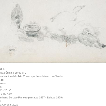
44 TC
sparência a cores (TC)
eu Nacional de Arte Contemporânea-Museu do Chiado
 (8)
enho
os
C - 20 dC
 x 15,7 cm
mbano Bordalo Pinheiro (Almada, 1857 - Lisboa, 1929)
s
a Oliveira, 2010