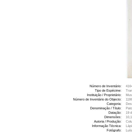
Número de Inventário:
416
Tipo de Espécime:
Tran
Instituição / Proprietário:
Mus
Número de Inventário do Objecto:
1186
Categoria:
Des
Denominação / Título:
Pat
Datação:
19 d
Dimensões:
10,1
Autoria / Produção:
Colu
Informação Técnica:
Lápi
Fotógrafo:
Luís