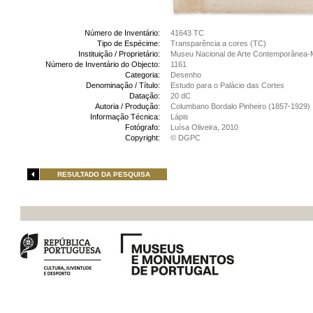
Número de Inventário:
41643 TC
Tipo de Espécime:
Transparência a cores (TC)
Instituição / Proprietário:
Museu Nacional de Arte Contemporânea-
Número de Inventário do Objecto:
1161
Categoria:
Desenho
Denominação / Título:
Estudo para o Palácio das Cortes
Datação:
20 dC
Autoria / Produção:
Columbano Bordalo Pinheiro (1857-1929)
Informação Técnica:
Lápis
Fotógrafo:
Luísa Oliveira, 2010
Copyright:
© DGPC
RESULTADO DA PESQUISA