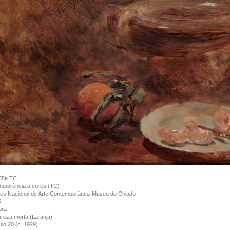
55a TC
sparência a cores (TC)
eu Nacional de Arte Contemporânea-Museu do Chiado
5
ura
reza morta (Laranja)
lo 20 (c. 1929)