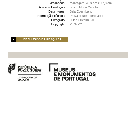
Dimensões:
Montagem: 35,9 cm x 47,8 cm
Autoria / Produção:
Josep Maria Cañellas
Descritores:
Sala Columbano
Informação Técnica:
Prova positiva em papel
Fotógrafo:
Luísa Oliveira, 2010
Copyright:
© DGPC
RESULTADO DA PESQUISA