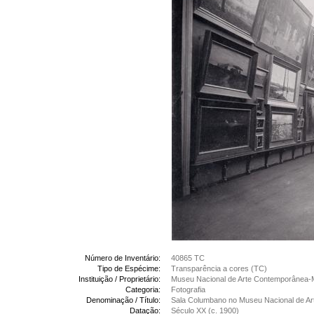
Número de Inventário:
40865 TC
Tipo de Espécime:
Transparência a cores (TC)
Instituição / Proprietário:
Museu Nacional de Arte Contemporânea-
Categoria:
Fotografia
Denominação / Título:
Sala Columbano no Museu Nacional de A
Datação:
Século XX (c. 1900)