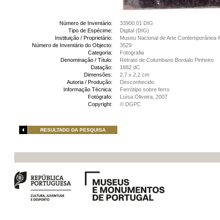
Número de Inventário:
33900.01 DIG
Tipo de Espécime:
Digital (DIG)
Instituição / Proprietário:
Museu Nacional de Arte Contemporânea-
Número de Inventário do Objecto:
3529
Categoria:
Fotografia
Denominação / Título:
Retrato de Columbano Bordalo Pinheiro
Datação:
1882 dC
Dimensões:
2,7 x 2,2 cm
Autoria / Produção:
Desconhecido
Informação Técnica:
Ferrótipo sobre ferro
Fotógrafo:
Luísa Oliveira, 2007
Copyright:
© DGPC
RESULTADO DA PESQUISA