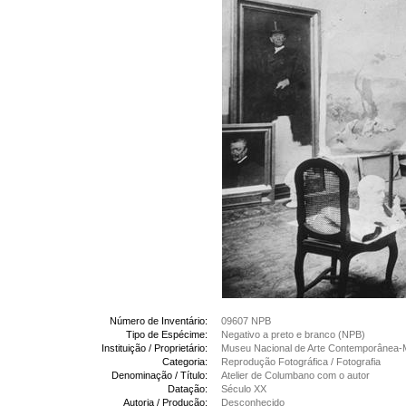
Número de Inventário:
09607 NPB
Tipo de Espécime:
Negativo a preto e branco (NPB)
Instituição / Proprietário:
Museu Nacional de Arte Contemporânea-
Categoria:
Reprodução Fotográfica / Fotografia
Denominação / Título:
Atelier de Columbano com o autor
Datação:
Século XX
Autoria / Produção:
Desconhecido