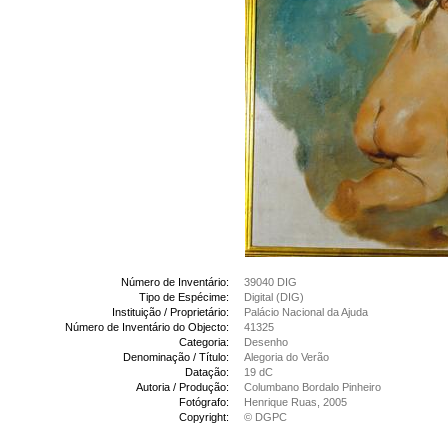
Número de Inventário:
39040 DIG
Tipo de Espécime:
Digital (DIG)
Instituição / Proprietário:
Palácio Nacional da Ajuda
Número de Inventário do Objecto:
41325
Categoria:
Desenho
Denominação / Título:
Alegoria do Verão
Datação:
19 dC
Autoria / Produção:
Columbano Bordalo Pinheiro
Fotógrafo:
Henrique Ruas, 2005
Copyright:
© DGPC