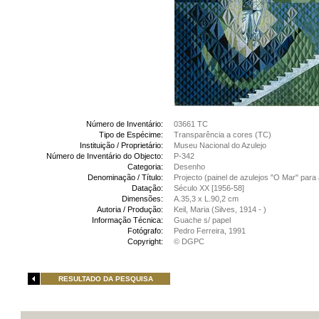
Número de Inventário:
03661 TC
Tipo de Espécime:
Transparência a cores (TC)
Instituição / Proprietário:
Museu Nacional do Azulejo
Número de Inventário do Objecto:
P-342
Categoria:
Desenho
Denominação / Título:
Projecto (painel de azulejos "O Mar" para 
Datação:
Século XX [1956-58]
Dimensões:
A.35,3 x L.90,2 cm
Autoria / Produção:
Keil, Maria (Silves, 1914 - )
Informação Técnica:
Guache s/ papel
Fotógrafo:
Pedro Ferreira, 1991
Copyright:
© DGPC
RESULTADO DA PESQUISA