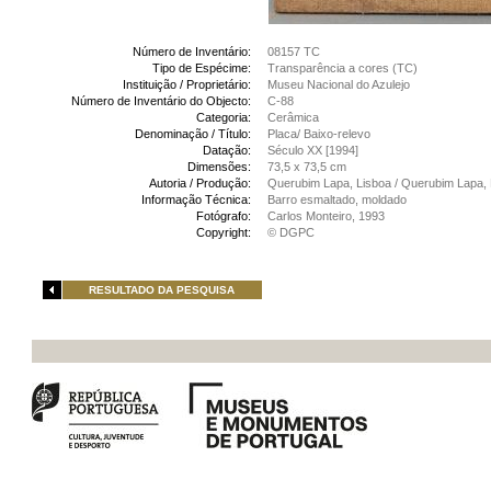
Número de Inventário:
08157 TC
Tipo de Espécime:
Transparência a cores (TC)
Instituição / Proprietário:
Museu Nacional do Azulejo
Número de Inventário do Objecto:
C-88
Categoria:
Cerâmica
Denominação / Título:
Placa/ Baixo-relevo
Datação:
Século XX [1994]
Dimensões:
73,5 x 73,5 cm
Autoria / Produção:
Querubim Lapa, Lisboa / Querubim Lapa, 
Informação Técnica:
Barro esmaltado, moldado
Fotógrafo:
Carlos Monteiro, 1993
Copyright:
© DGPC
RESULTADO DA PESQUISA