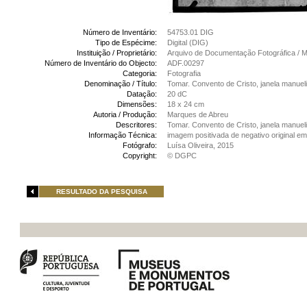
Número de Inventário:
54753.01 DIG
Tipo de Espécime:
Digital (DIG)
Instituição / Proprietário:
Arquivo de Documentação Fotográfica /
Número de Inventário do Objecto:
ADF.00297
Categoria:
Fotografia
Denominação / Título:
Tomar. Convento de Cristo, janela manuel
Datação:
20 dC
Dimensões:
18 x 24 cm
Autoria / Produção:
Marques de Abreu
Descritores:
Tomar. Convento de Cristo, janela manuel
Informação Técnica:
imagem positivada de negativo original em
Fotógrafo:
Luísa Oliveira, 2015
Copyright:
© DGPC
RESULTADO DA PESQUISA