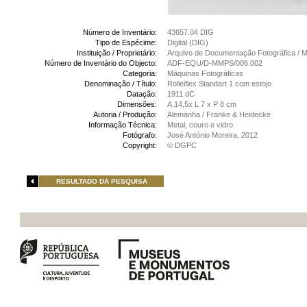
Número de Inventário:
43657.04 DIG
Tipo de Espécime:
Digital (DIG)
Instituição / Proprietário:
Arquivo de Documentação Fotográfica /
Número de Inventário do Objecto:
ADF-EQU/D-MMPS/006.002
Categoria:
Máquinas Fotográficas
Denominação / Título:
Rolleiflex Standart 1 com estojo
Datação:
1911 dC
Dimensões:
A.14,5x L 7 x P 8 cm
Autoria / Produção:
Alemanha / Franke & Heidecke
Informação Técnica:
Metal, couro e vidro
Fotógrafo:
José António Moreira, 2012
Copyright:
© DGPC
RESULTADO DA PESQUISA