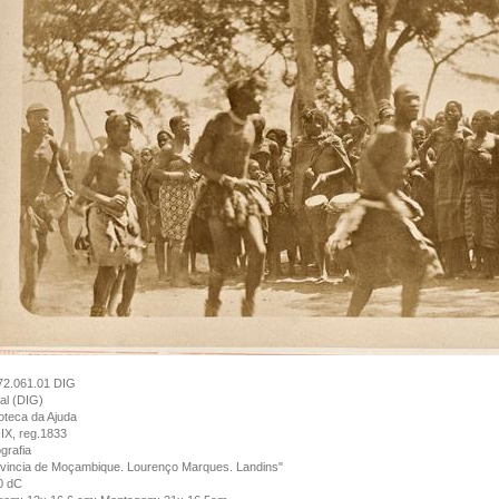
72.061.01 DIG
tal (DIG)
ioteca da Ajuda
IX, reg.1833
grafia
vincia de Moçambique. Lourenço Marques. Landins"
0 dC