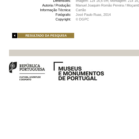
Dimensões:
Imagem: 12x 16,6 cm; Montagem: 21x 16
Autoria / Produção:
Manuel Joaquim Romão Pereira / Moçamb
Informação Técnica:
Cartão
Fotógrafo:
José Paulo Ruas, 2014
Copyright:
© DGPC
RESULTADO DA PESQUISA