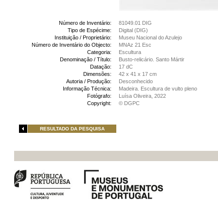
Número de Inventário:
81049.01 DIG
Tipo de Espécime:
Digital (DIG)
Instituição / Proprietário:
Museu Nacional do Azulejo
Número de Inventário do Objecto:
MNAz 21 Esc
Categoria:
Escultura
Denominação / Título:
Busto-relicário. Santo Mártir
Datação:
17 dC
Dimensões:
42 x 41 x 17 cm
Autoria / Produção:
Desconhecido
Informação Técnica:
Madeira. Escultura de vulto pleno
Fotógrafo:
Luísa Oliveira, 2022
Copyright:
© DGPC
RESULTADO DA PESQUISA