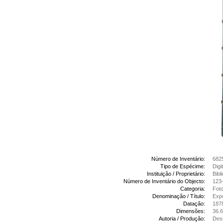
Número de Inventário:
682
Tipo de Espécime:
Digi
Instituição / Proprietário:
Bibl
Número de Inventário do Objecto:
123-
Categoria:
Foto
Denominação / Título:
Expo
Datação:
187
Dimensões:
36.
Autoria / Produção:
Desc