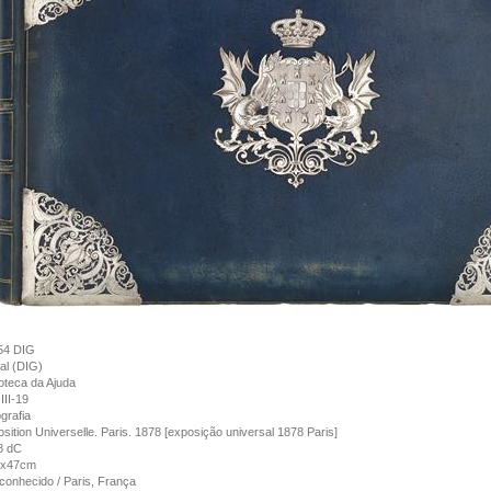
54 DIG
tal (DIG)
ioteca da Ajuda
III-19
grafia
sition Universelle. Paris. 1878 [exposição universal 1878 Paris]
8 dC
6x47cm
onhecido / Paris, França