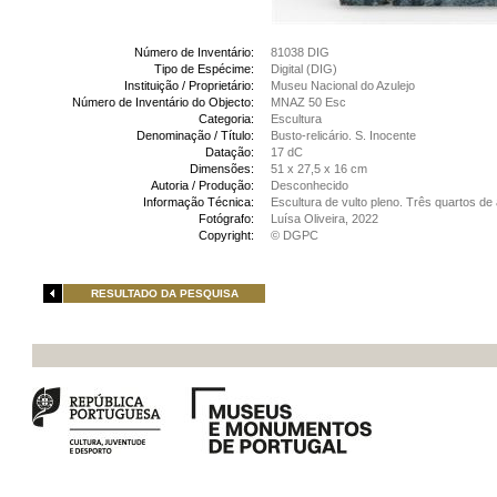
Número de Inventário:
81038 DIG
Tipo de Espécime:
Digital (DIG)
Instituição / Proprietário:
Museu Nacional do Azulejo
Número de Inventário do Objecto:
MNAZ 50 Esc
Categoria:
Escultura
Denominação / Título:
Busto-relicário. S. Inocente
Datação:
17 dC
Dimensões:
51 x 27,5 x 16 cm
Autoria / Produção:
Desconhecido
Informação Técnica:
Escultura de vulto pleno. Três quartos d
Fotógrafo:
Luísa Oliveira, 2022
Copyright:
© DGPC
RESULTADO DA PESQUISA