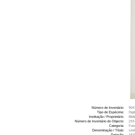
Número de Inventário:
904
Tipo de Espécime:
Digi
Instituição / Proprietário:
Bibl
Número de Inventário do Objecto:
233-
Categoria:
Foto
Denominação / Título:
Lind
Datação:
187