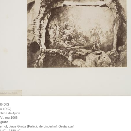
36 DIG
tal (DIG)
ioteca da Ajuda
VI, reg.1068
grafia
erhof, blaue Grotte [Palácio de Linderhof, Gruta azul]
0 dC - 1880 dC