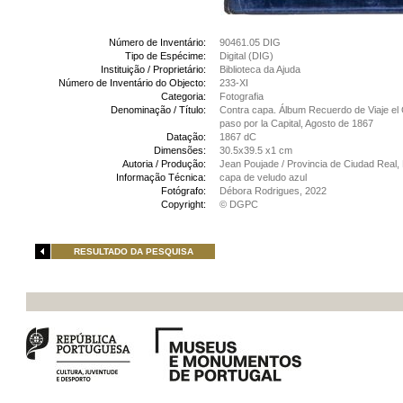
Número de Inventário:
90461.05 DIG
Tipo de Espécime:
Digital (DIG)
Instituição / Proprietário:
Biblioteca da Ajuda
Número de Inventário do Objecto:
233-XI
Categoria:
Fotografia
Denominação / Título:
Contra capa. Álbum Recuerdo de Viaje el G
paso por la Capital, Agosto de 1867
Datação:
1867 dC
Dimensões:
30.5x39.5 x1 cm
Autoria / Produção:
Jean Poujade / Provincia de Ciudad Real
Informação Técnica:
capa de veludo azul
Fotógrafo:
Débora Rodrigues, 2022
Copyright:
© DGPC
RESULTADO DA PESQUISA