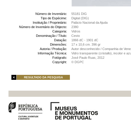
Número de Inventário:
55181 DIG
Tipo de Espécime:
Digital (DIG)
Instituição / Proprietário:
Palácio Nacional da Ajuda
Número de Inventário do Objecto:
2380
Categoria:
Vidros
Denominação / Título:
Cesto
Datação:
1866 dC - 1901 dC
Dimensões:
17 x 10,6 cm. 396 gr
Autoria / Produção:
Autor desconhecido / Companhia de Veneza 
Informação Técnica:
Vidro transparente (cristallo), incolor e 
Fotógrafo:
José Paulo Ruas, 2012
Copyright:
© DGPC
RESULTADO DA PESQUISA