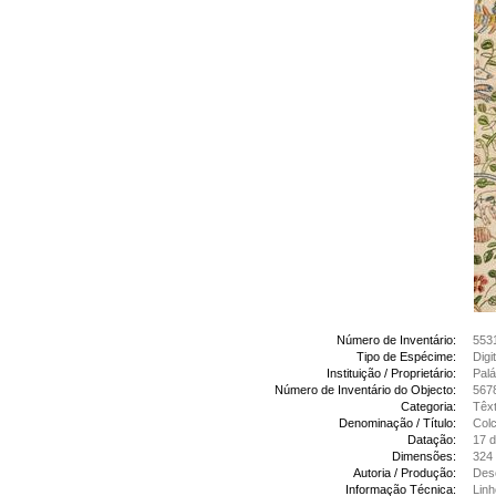
Número de Inventário:
553
Tipo de Espécime:
Digi
Instituição / Proprietário:
Palá
Número de Inventário do Objecto:
567
Categoria:
Têxt
Denominação / Título:
Col
Datação:
17 d
Dimensões:
324
Autoria / Produção:
Des
Informação Técnica:
Linh