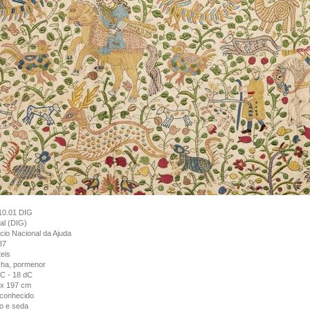
10.01 DIG
tal (DIG)
cio Nacional da Ajuda
87
eis
cha, pormenor
C - 18 dC
 x 197 cm
conhecido
o e seda