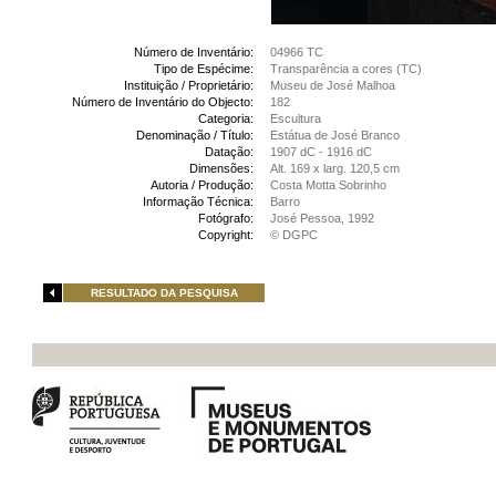
Número de Inventário:
04966 TC
Tipo de Espécime:
Transparência a cores (TC)
Instituição / Proprietário:
Museu de José Malhoa
Número de Inventário do Objecto:
182
Categoria:
Escultura
Denominação / Título:
Estátua de José Branco
Datação:
1907 dC - 1916 dC
Dimensões:
Alt. 169 x larg. 120,5 cm
Autoria / Produção:
Costa Motta Sobrinho
Informação Técnica:
Barro
Fotógrafo:
José Pessoa, 1992
Copyright:
© DGPC
RESULTADO DA PESQUISA