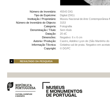
Número de Inventário:
45543 DIG
Tipo de Espécime:
Digital (DIG)
Instituição / Proprietário:
Museu Nacional de Arte Contemporânea-
Número de Inventário do Objecto:
3153
Categoria:
Fotografia
Denominação / Título:
Sem título
Datação:
20 dC
Dimensões:
Negativo: 6 x 6 cm
Autoria / Produção:
Castro, Adelino Lyon de (São Martinho do 
Informação Técnica:
Gelatina sal de prata. Negativo em acetat
Copyright:
© DGPC
RESULTADO DA PESQUISA