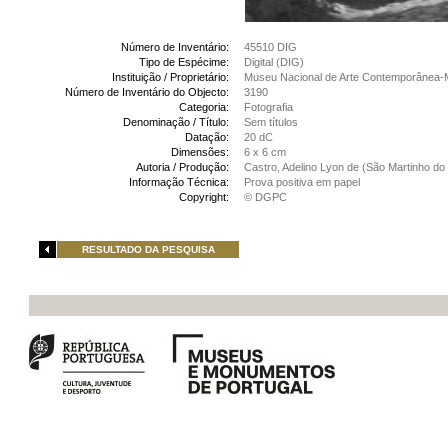
Número de Inventário:
45510 DIG
Tipo de Espécime:
Digital (DIG)
Instituição / Proprietário:
Museu Nacional de Arte Contemporânea-
Número de Inventário do Objecto:
3190
Categoria:
Fotografia
Denominação / Título:
Sem títulos
Datação:
20 dC
Dimensões:
6 x 6 cm
Autoria / Produção:
Castro, Adelino Lyon de (São Martinho do 
Informação Técnica:
Prova positiva em papel
Copyright:
© DGPC
RESULTADO DA PESQUISA