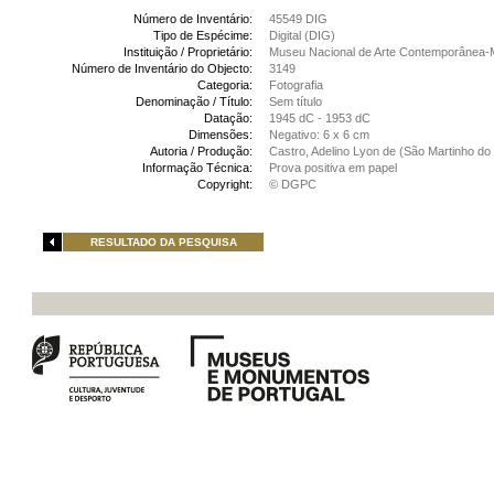
Número de Inventário:
45549 DIG
Tipo de Espécime:
Digital (DIG)
Instituição / Proprietário:
Museu Nacional de Arte Contemporânea-
Número de Inventário do Objecto:
3149
Categoria:
Fotografia
Denominação / Título:
Sem título
Datação:
1945 dC - 1953 dC
Dimensões:
Negativo: 6 x 6 cm
Autoria / Produção:
Castro, Adelino Lyon de (São Martinho do 
Informação Técnica:
Prova positiva em papel
Copyright:
© DGPC
RESULTADO DA PESQUISA