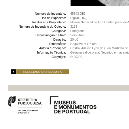
Número de Inventário:
45543 DIG
Tipo de Espécime:
Digital (DIG)
Instituição / Proprietário:
Museu Nacional de Arte Contemporânea-
Número de Inventário do Objecto:
3153
Categoria:
Fotografia
Denominação / Título:
Sem título
Datação:
20 dC
Dimensões:
Negativo: 6 x 6 cm
Autoria / Produção:
Castro, Adelino Lyon de (São Martinho do 
Informação Técnica:
Gelatina sal de prata. Negativo em acetat
Copyright:
© DGPC
RESULTADO DA PESQUISA