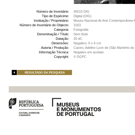
Número de Inventário:
45515 DIG
Tipo de Espécime:
Digital (DIG)
Instituição / Proprietário:
Museu Nacional de Arte Contemporânea-
Número de Inventário do Objecto:
3163
Categoria:
Fotografia
Denominação / Título:
Sem título
Datação:
20 dC
Dimensões:
Negativo: 6 x 6 cm
Autoria / Produção:
Castro, Adelino Lyon de (São Martinho do 
Informação Técnica:
Negativo em acetato
Copyright:
© DGPC
RESULTADO DA PESQUISA