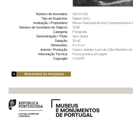
Número de Inventário:
45510 DIG
Tipo de Espécime:
Digital (DIG)
Instituição / Proprietário:
Museu Nacional de Arte Contemporânea-
Número de Inventário do Objecto:
3190
Categoria:
Fotografia
Denominação / Título:
Sem títulos
Datação:
20 dC
Dimensões:
6 x 6 cm
Autoria / Produção:
Castro, Adelino Lyon de (São Martinho do 
Informação Técnica:
Prova positiva em papel
Copyright:
© DGPC
RESULTADO DA PESQUISA