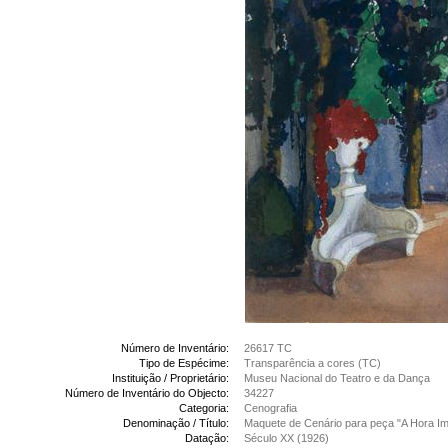
Número de Inventário:
26617 TC
Tipo de Espécime:
Transparência a cores (TC)
Instituição / Proprietário:
Museu Nacional do Teatro e da Dança
Número de Inventário do Objecto:
34227
Categoria:
Cenografia
Denominação / Título:
Maquete de Cenário para peça "A Hora Im
Datação:
Século XX (1926)