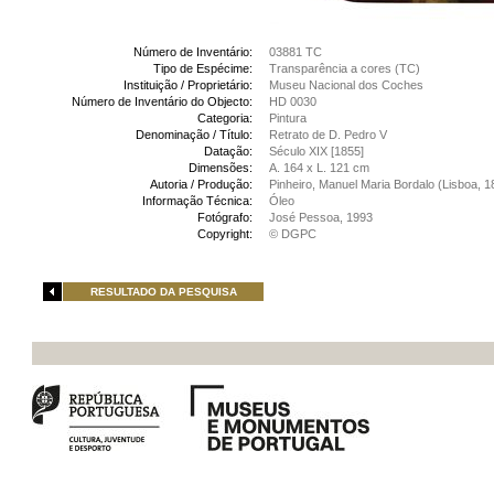
Número de Inventário:
03881 TC
Tipo de Espécime:
Transparência a cores (TC)
Instituição / Proprietário:
Museu Nacional dos Coches
Número de Inventário do Objecto:
HD 0030
Categoria:
Pintura
Denominação / Título:
Retrato de D. Pedro V
Datação:
Século XIX [1855]
Dimensões:
A. 164 x L. 121 cm
Autoria / Produção:
Pinheiro, Manuel Maria Bordalo (Lisboa, 1
Informação Técnica:
Óleo
Fotógrafo:
José Pessoa, 1993
Copyright:
© DGPC
RESULTADO DA PESQUISA